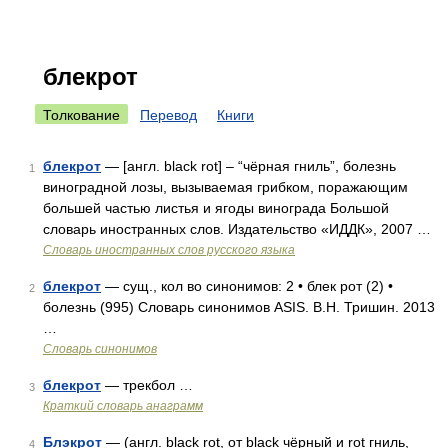
блекрот
Толкование
Перевод
Книги
блекрот
— [англ. black rot] – “чёрная гниль”, болезнь
1
виноградной лозы, вызываемая грибком, поражающим
большей частью листья и ягоды винограда Большой
словарь иностранных слов. Издательство «ИДДК», 2007 …
Словарь иностранных слов русского языка
блекрот
— сущ., кол во синонимов: 2 • блек рот (2) •
2
болезнь (995) Словарь синонимов ASIS. В.Н. Тришин. 2013
…
Словарь синонимов
блекрот
— трекбол …
3
Краткий словарь анаграмм
Блэкрот
— (англ. black rot, от black чёрный и rot гниль,
4