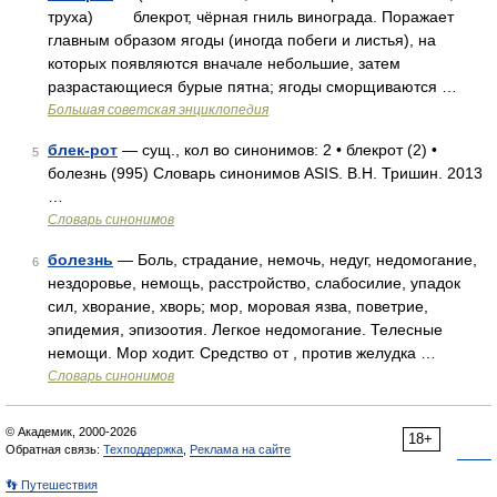
труха) блекрот, чёрная гниль винограда. Поражает
главным образом ягоды (иногда побеги и листья), на
которых появляются вначале небольшие, затем
разрастающиеся бурые пятна; ягоды сморщиваются …
Большая советская энциклопедия
блек-рот
— сущ., кол во синонимов: 2 • блекрот (2) •
5
болезнь (995) Словарь синонимов ASIS. В.Н. Тришин. 2013
…
Словарь синонимов
болезнь
— Боль, страдание, немочь, недуг, недомогание,
6
нездоровье, немощь, расстройство, слабосилие, упадок
сил, хворание, хворь; мор, моровая язва, поветрие,
эпидемия, эпизоотия. Легкое недомогание. Телесные
немощи. Мор ходит. Средство от , против желудка …
Словарь синонимов
© Академик, 2000-2026
18+
Обратная связь:
Техподдержка
,
Реклама на сайте
👣 Путешествия